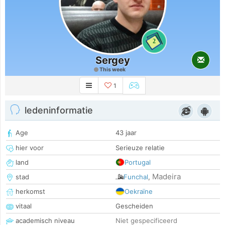
2
Sergey
This week
1
ledeninformatie
Age
43 jaar
hier voor
Serieuze relatie
land
Portugal
Madeira
stad
Funchal
,
herkomst
Oekraïne
vitaal
Gescheiden
academisch niveau
Niet gespecificeerd