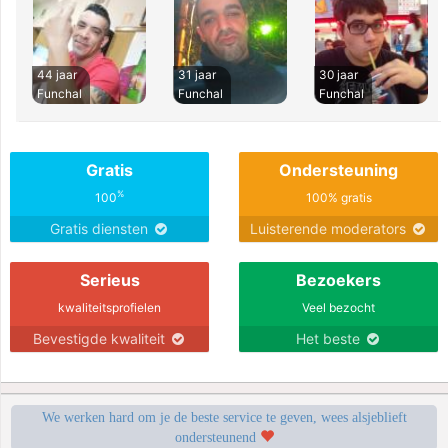
44 jaar
31 jaar
30 jaar
Funchal
Funchal
Funchal
Gratis
Ondersteuning
%
100
100% gratis
Gratis diensten
Luisterende moderators
Serieus
Bezoekers
kwaliteitsprofielen
Veel bezocht
Bevestigde kwaliteit
Het beste
We werken hard om je de beste service te geven, wees alsjeblieft
ondersteunend