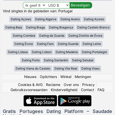
Vind singles in de gebieden van: Portugal
Dating Açores
Dating Algarve
Dating Aveiro
Dating Azores
Dating Beja
Dating Braga
Dating Bragança
Dating Castelo Branco
Dating Coimbra
Dating da Guarda
Dating Distrito de Évora
Dating Évora
Dating Faro
Dating Guarda
Dating Leiria
Dating Lisboa
Dating Lisbon
Dating Madeira
Dating Portalegre
Dating Porto
Dating Santarém
Dating Setubal
Dating Viana do Castelo
Dating Vila Real
Dating Viseu
Nieuws
|
Oplichters
|
Winkel
|
Meningen
Cookies & AVG
|
Reclame
|
Over ons
|
Privacy
|
Gebruiksvoorwaarden
|
Kinderveiligheid
|
Contact
|
FAQ
Gratis Portugees Dating Platform – Saudade