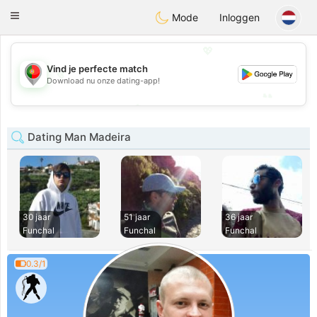
namoro
Portugues
Toggle
Mode
Inloggen
navigation
💖
Vind je perfecte match
💖
Download nu onze dating-app!
💕
💕
Dating Man Madeira
30 jaar
51 jaar
36 jaar
Funchal
Funchal
Funchal
0.3/1