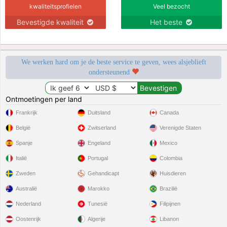
kwaliteitsprofielen
Veel bezocht
Bevestigde kwaliteit
Het beste
We werken hard om je de beste service te geven, wees alsjeblieft
ondersteunend
Ontmoetingen per land
Frankrijk
Duitsland
Canada
België
Zwitserland
Verenigde Staten
Spanje
Engeland
Mexico
Italië
Portugal
Colombia
Zweden
Gehandicapt
Huisdieren
Australië
Marokko
Brazilië
Nederland
Tunesië
Filipijnen
Oostenrijk
Algerije
Libanon