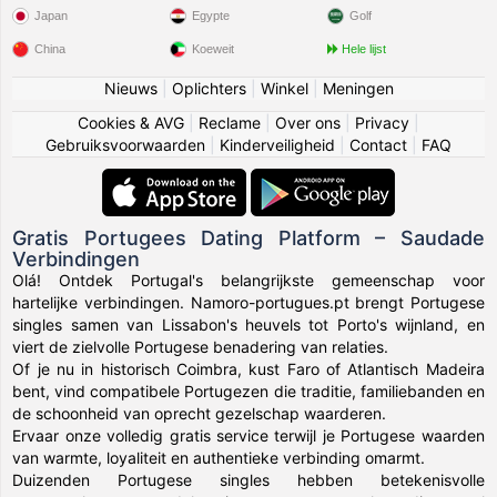
Japan
Egypte
Golf
China
Koeweit
Hele lijst
Nieuws
|
Oplichters
|
Winkel
|
Meningen
Cookies & AVG
|
Reclame
|
Over ons
|
Privacy
|
Gebruiksvoorwaarden
|
Kinderveiligheid
|
Contact
|
FAQ
Gratis Portugees Dating Platform – Saudade
Verbindingen
Olá! Ontdek Portugal's belangrijkste gemeenschap voor
hartelijke verbindingen. Namoro-portugues.pt brengt Portugese
singles samen van Lissabon's heuvels tot Porto's wijnland, en
viert de zielvolle Portugese benadering van relaties.
Of je nu in historisch Coimbra, kust Faro of Atlantisch Madeira
bent, vind compatibele Portugezen die traditie, familiebanden en
de schoonheid van oprecht gezelschap waarderen.
Ervaar onze volledig gratis service terwijl je Portugese waarden
van warmte, loyaliteit en authentieke verbinding omarmt.
Duizenden Portugese singles hebben betekenisvolle