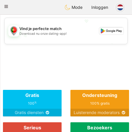
namoro
Portugues
Toggle
Mode
Inloggen
navigation
💖
Vind je perfecte match
Download nu onze dating-app!
💖
💕
💕
Gratis
Ondersteuning
%
100
100% gratis
Gratis diensten
Luisterende moderators
Serieus
Bezoekers