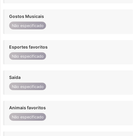
Gostos Musicais
Não especificado
Esportes favoritos
Não especificado
Saída
Não especificado
Animais favoritos
Não especificado