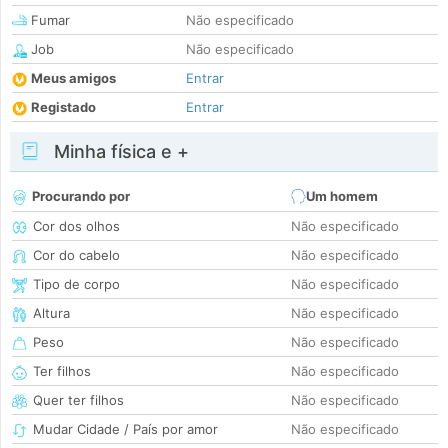
Fumar
Não especificado
Job
Não especificado
Meus amigos
Entrar
Registado
Entrar
Minha física e +
Procurando por
Um homem
Cor dos olhos
Não especificado
Cor do cabelo
Não especificado
Tipo de corpo
Não especificado
Altura
Não especificado
Peso
Não especificado
Ter filhos
Não especificado
Quer ter filhos
Não especificado
Mudar Cidade / País por amor
Não especificado