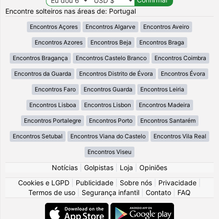
Encontre solteiros nas áreas de: Portugal
Encontros Açores
Encontros Algarve
Encontros Aveiro
Encontros Azores
Encontros Beja
Encontros Braga
Encontros Bragança
Encontros Castelo Branco
Encontros Coimbra
Encontros da Guarda
Encontros Distrito de Évora
Encontros Évora
Encontros Faro
Encontros Guarda
Encontros Leiria
Encontros Lisboa
Encontros Lisbon
Encontros Madeira
Encontros Portalegre
Encontros Porto
Encontros Santarém
Encontros Setubal
Encontros Viana do Castelo
Encontros Vila Real
Encontros Viseu
Notícias
|
Golpistas
|
Loja
|
Opiniões
Cookies e LGPD
|
Publicidade
|
Sobre nós
|
Privacidade
|
Termos de uso
|
Segurança infantil
|
Contato
|
FAQ