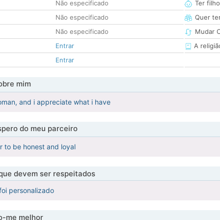
Não especificado
Ter filh
Não especificado
Quer ter
Não especificado
Mudar C
Entrar
A religiã
Entrar
obre mim
oman, and i appreciate what i have
pero do meu parceiro
r to be honest and loyal
 que devem ser respeitados
foi personalizado
-me melhor