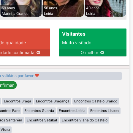
59 anos
56 anos
40 anos
Marinha Grande
Leiria
Leiria
Visitantes
 de qualidade
Muito visitado
lidade confirmada
O melhor
a solidário por favor
Encontros Braga
Encontros Bragança
Encontros Castelo Branco
ontros Faro
Encontros Guarda
Encontros Leiria
Encontros Lisboa
ros Santarém
Encontros Setubal
Encontros Viana do Castelo
 Viseu