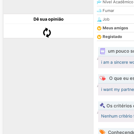
Nível Acadêmico
Fumar
Dê sua opinião
Job
Meus amigos
Registado
um pouco s
i am a sincere w
O que eu es
i want my partne
Os critérios
Nenhum critério 
Conhecendo