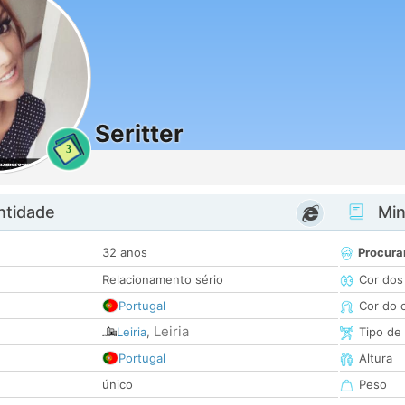
Seritter
3
ntidade
Minh
32 anos
Procura
Relacionamento sério
Cor dos
Portugal
Cor do 
Leiria
Leiria
,
Tipo de
Portugal
Altura
único
Peso