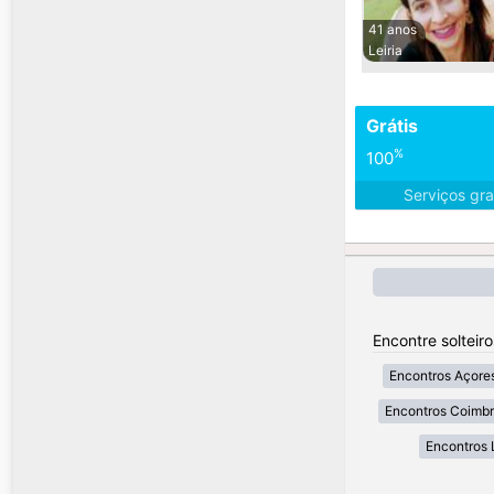
41 anos
Leiria
Grátis
%
100
Serviços gra
Encontre solteir
Encontros Açore
Encontros Coimb
Encontros 