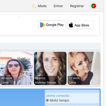
Mode
Entrar
Registrar
💖
💕
46 anos
59 anos
32 anos
Leiria
Marinha Grande
Leiria
última conexão
Muito tempo