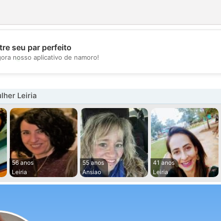
re seu par perfeito
💖
gora nosso aplicativo de namoro!
💕
her Leiria
56 anos
55 anos
41 anos
Leiria
Ansiao
Leiria