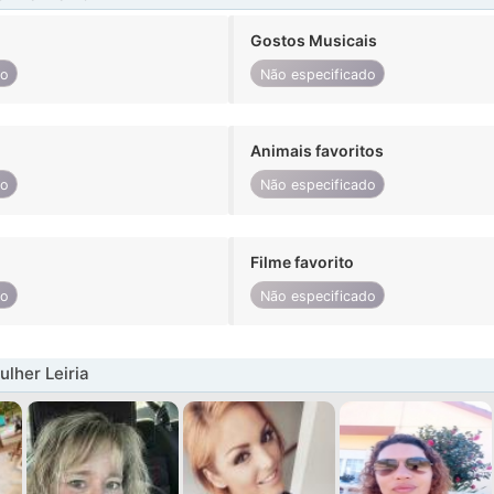
Gostos Musicais
do
Não especificado
Animais favoritos
do
Não especificado
Filme favorito
do
Não especificado
lher Leiria