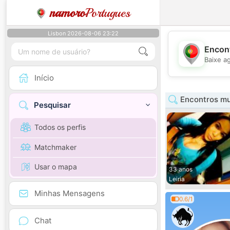
namoro
Portugues
Lisbon 2026-08-06 23:22
Encont
Baixe a
Início
Encontros mul
Pesquisar
Todos os perfis
Matchmaker
Usar o mapa
33 anos
Leiria
Minhas Mensagens
0.6/1
Chat