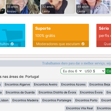
55 anos
32 anos
46 anos
Ansiao
Leiria
Leiria
Suporte
Sério
100% grátis
perfis
tuitos
Moderadores que escutam
Qua
Trabalhamos duro para dar o melhor serviço, sej
os nas áreas de: Portugal
s
Encontros Algarve
Encontros Aveiro
Encontros Azores
Encontros Beja
ra
Encontros da Guarda
Encontros Distrito de Évora
Encontros Évora
Enc
Lisbon
Encontros Madeira
Encontros Portalegre
Encontros Porto
Encont
Encontros Vila Real
Encontros