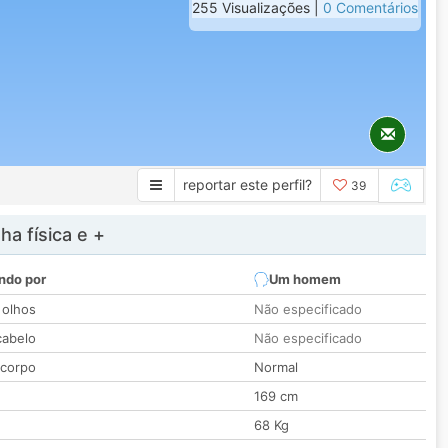
255 Visualizações |
0 Comentários
reportar este perfil?
39
a física e +
ndo por
Um homem
 olhos
Não especificado
cabelo
Não especificado
 corpo
Normal
169 cm
68 Kg