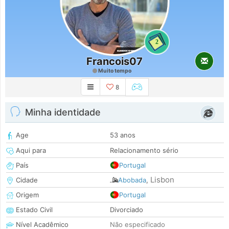
2
Francois07
Muito tempo
8
Minha identidade
Age
53 anos
Aqui para
Relacionamento sério
País
Portugal
Lisbon
Cidade
Abobada
,
Origem
Portugal
Estado Civil
Divorciado
Nível Acadêmico
Não especificado