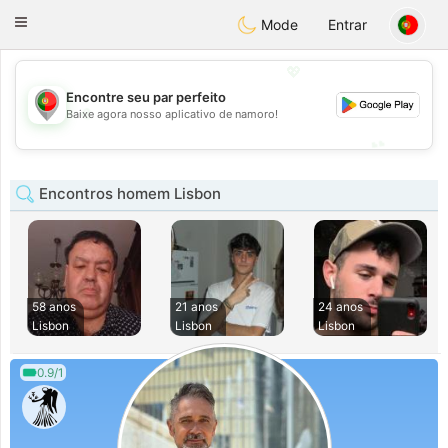
namoro
Portugues
Toggle
Mode
Entrar
navigation
💖
Encontre seu par perfeito
💖
Baixe agora nosso aplicativo de namoro!
💕
💕
Encontros homem Lisbon
58 anos
21 anos
24 anos
Lisbon
Lisbon
Lisbon
0.9/1