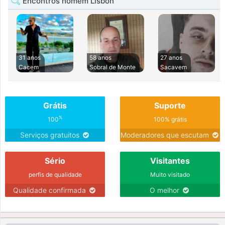
Encontros homem Lisbon
31 anos
58 anos
27 anos
Cacem
Sobral de Monte
Sacavem
Grátis
Suporte
%
100
100% grátis
Serviços gratuitos
Moderadores que escutam
Sério
Visitantes
perfis de qualidade
Muito visitado
Qualidade confirmada
O melhor