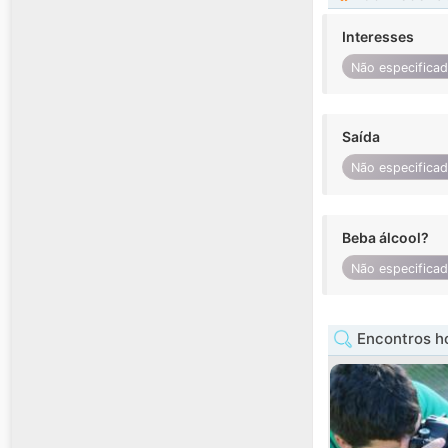
Interesses
Não especifica
Saída
Não especifica
Beba álcool?
Não especifica
Encontros h