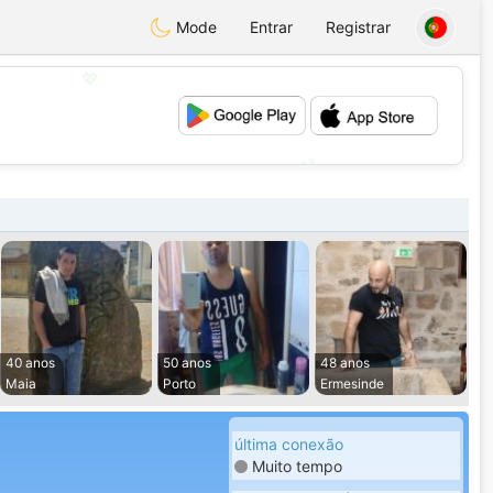
Mode
Entrar
Registrar
💖
💕
40 anos
50 anos
48 anos
Maia
Porto
Ermesinde
última conexão
Muito tempo