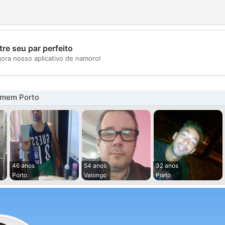
re seu par perfeito
💖
gora nosso aplicativo de namoro!
💕
omem Porto
46 anos
54 anos
32 anos
Porto
Valongo
Porto