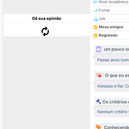
Nível Acadêmico
Fumar
Dê sua opinião
Job
Meus amigos
Registado
um pouco s
Passei anos numa
O que eu es
Honesta e fiel. 
Os critérios
Nenhum critério 
Conhecendo