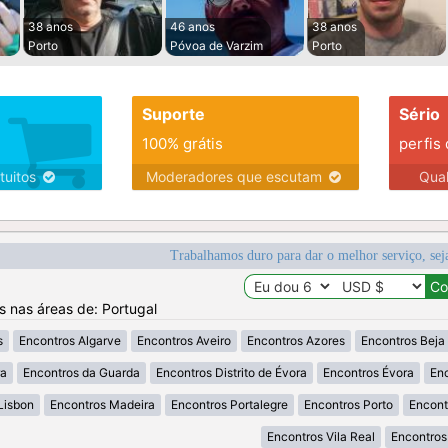
38 anos
46 anos
38 anos
Porto
Póvoa de Varzim
Porto
Suporte
Sério
100% grátis
perfis
tuitos
Moderadores que escutam
Qua
Trabalhamos duro para dar o melhor serviço, sej
os nas áreas de: Portugal
s
Encontros Algarve
Encontros Aveiro
Encontros Azores
Encontros Beja
ra
Encontros da Guarda
Encontros Distrito de Évora
Encontros Évora
Enc
Lisbon
Encontros Madeira
Encontros Portalegre
Encontros Porto
Encont
Encontros Vila Real
Encontros