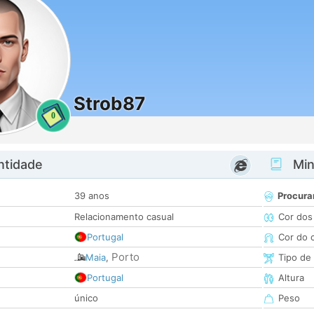
Strob87
0
ntidade
Minh
39 anos
Procura
Relacionamento casual
Cor dos
Portugal
Cor do 
Porto
Maia
,
Tipo de
Portugal
Altura
único
Peso