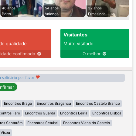
46 anos
54 anos
32 anos
Porto
Valongo
Ermesinde
Visitantes
 de qualidade
Muito visitado
lidade confirmada
O melhor
a solidário por favor
Encontros Braga
Encontros Bragança
Encontros Castelo Branco
ontros Faro
Encontros Guarda
Encontros Leiria
Encontros Lisboa
ros Santarém
Encontros Setubal
Encontros Viana do Castelo
 Viseu