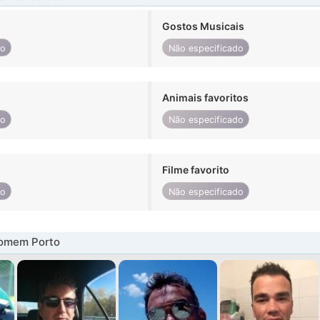
Gostos Musicais
do
Não especificado
Animais favoritos
do
Não especificado
Filme favorito
do
Não especificado
omem Porto