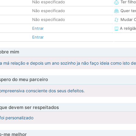
Não especificado
Ter filh
Não especificado
Quer ter
Não especificado
Mudar C
Entrar
A religiã
Entrar
obre mim
 má relação e depois um ano sozinho ja não faço ideia como isto de f
pero do meu parceiro
Compreensiva consciente dos seus defeitos.
 que devem ser respeitados
foi personalizado
-me melhor