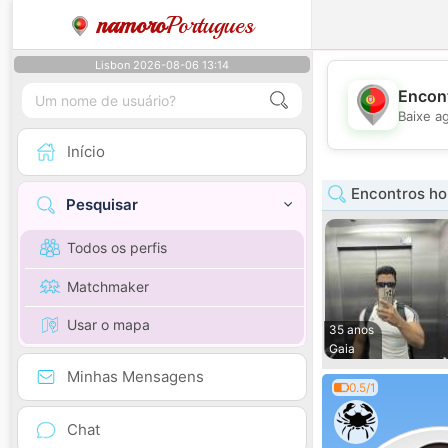
namoro
Portugues
Lisbon 2026-08-06 13:14
Encont
Baixe a
Início
Encontros h
Pesquisar
Todos os perfis
Matchmaker
Usar o mapa
35 anos
Gaia
Minhas Mensagens
0.5/1
Chat