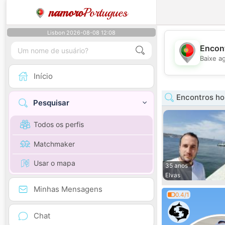
namoro
Portugues
Lisbon 2026-08-08 12:08
Encont
Baixe a
Início
Encontros ho
Pesquisar
Todos os perfis
Matchmaker
Usar o mapa
35 anos
Elvas
Minhas Mensagens
0.4/1
Chat