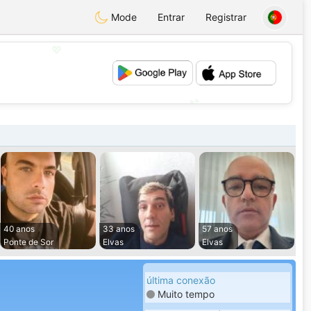
Mode
Entrar
Registrar
💖
💕
40 anos
33 anos
57 anos
Ponte de Sor
Elvas
Elvas
última conexão
Muito tempo