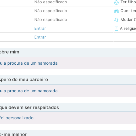
Não especificado
Ter filh
Não especificado
Quer ter
Não especificado
Mudar C
Entrar
A religiã
Entrar
obre mim
tou a procura de um namorada
pero do meu parceiro
tou a procura de um namorada
 que devem ser respeitados
foi personalizado
-me melhor