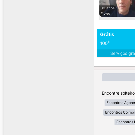
33 anos
Elvas
Grátis
%
100
Serviços gra
Encontre solteir
Encontros Açore
Encontros Coimb
Encontros 