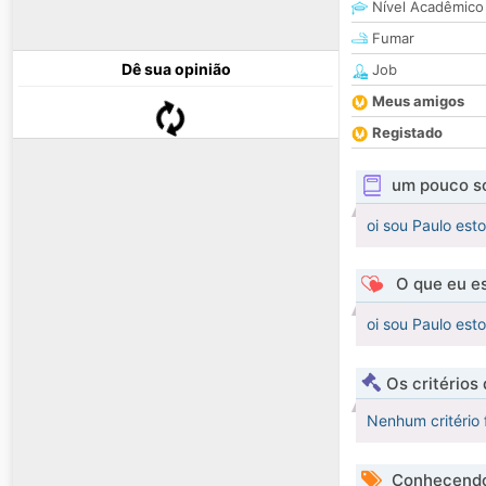
Nível Acadêmico
Fumar
Dê sua opinião
Job
Meus amigos
Registado
um pouco s
oi sou Paulo es
O que eu es
oi sou Paulo es
Os critérios
Nenhum critério 
Conhecendo