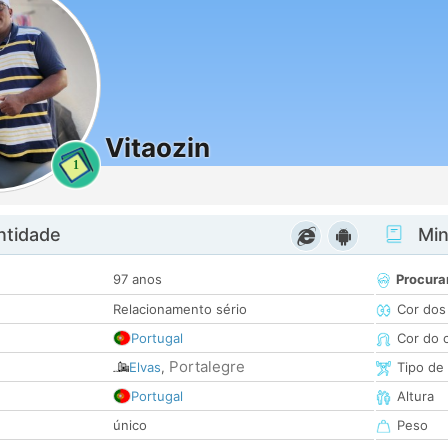
Vitaozin
1
ntidade
Minh
97 anos
Procura
Relacionamento sério
Cor dos
Portugal
Cor do 
Portalegre
Elvas
,
Tipo de
Portugal
Altura
único
Peso