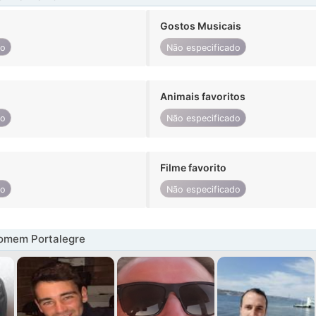
Gostos Musicais
do
Não especificado
Animais favoritos
do
Não especificado
Filme favorito
do
Não especificado
omem Portalegre