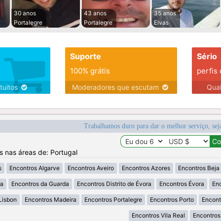
30 anos
43 anos
35 anos
Portalegre
Portalegre
Elvas
Suporte
Sério
100% grátis
perfis
tuitos
Moderadores que escutam
Qua
Trabalhamos duro para dar o melhor serviço, sej
os nas áreas de: Portugal
s
Encontros Algarve
Encontros Aveiro
Encontros Azores
Encontros Beja
ra
Encontros da Guarda
Encontros Distrito de Évora
Encontros Évora
Enc
Lisbon
Encontros Madeira
Encontros Portalegre
Encontros Porto
Encont
Encontros Vila Real
Encontros