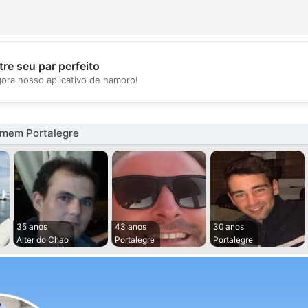
re seu par perfeito
💖
gora nosso aplicativo de namoro!
💕
mem Portalegre
35 anos
43 anos
30 anos
Alter do Chao
Portalegre
Portalegre