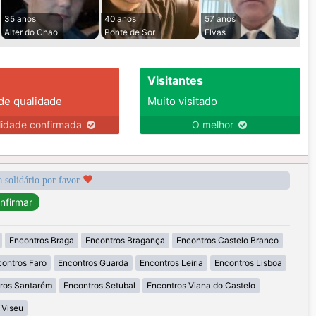
35 anos
40 anos
57 anos
Alter do Chao
Ponte de Sor
Elvas
Visitantes
 de qualidade
Muito visitado
lidade confirmada
O melhor
a solidário por favor
Encontros Braga
Encontros Bragança
Encontros Castelo Branco
ontros Faro
Encontros Guarda
Encontros Leiria
Encontros Lisboa
ros Santarém
Encontros Setubal
Encontros Viana do Castelo
 Viseu