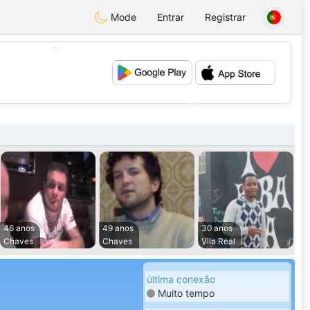
Mode
Entrar
Registrar
💖
💕
46 anos
49 anos
30 anos
Chaves
Chaves
Vila Real
última conexão
Muito tempo