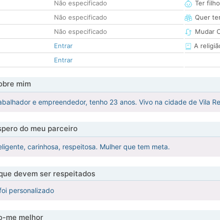
Não especificado
Ter filh
Não especificado
Quer ter
Não especificado
Mudar C
Entrar
A religiã
Entrar
obre mim
balhador e empreendedor, tenho 23 anos. Vivo na cidade de Vila Rea
pero do meu parceiro
eligente, carinhosa, respeitosa. Mulher que tem meta.
 que devem ser respeitados
foi personalizado
-me melhor