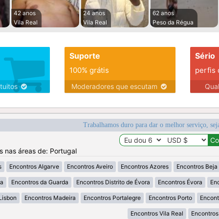
42 anos
24 anos
62 anos
Vila Real
Vila Real
Peso da Régua
Suporte
Sério
100% grátis
perfis
tuitos
Moderadores que escutam
Qua
Trabalhamos duro para dar o melhor serviço, sej
os nas áreas de: Portugal
s
Encontros Algarve
Encontros Aveiro
Encontros Azores
Encontros Beja
ra
Encontros da Guarda
Encontros Distrito de Évora
Encontros Évora
Enc
Lisbon
Encontros Madeira
Encontros Portalegre
Encontros Porto
Encont
Encontros Vila Real
Encontros