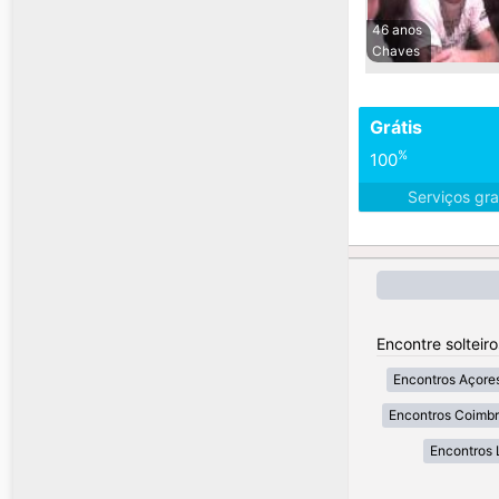
46 anos
Chaves
Grátis
%
100
Serviços gra
Encontre solteir
Encontros Açore
Encontros Coimb
Encontros 