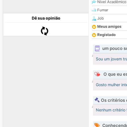
Nível Acadêmico
Fumar
Dê sua opinião
Job
Meus amigos
Registado
um pouco s
Sou um jovem tra
O que eu es
Gosto mulher int
Os critérios
Nenhum critério 
Conhecendo