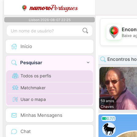
namoro
Portugues
Lisbon 2026-08-07 22:25
Encont
Baixe a
Início
Encontros ho
Pesquisar
Todos os perfis
Matchmaker
Usar o mapa
59 anos
Chaves
Minhas Mensagens
0.7/1
Chat