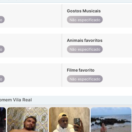
Gostos Musicais
do
Não especificado
Animais favoritos
do
Não especificado
Filme favorito
do
Não especificado
omem Vila Real