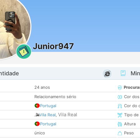
Junior947
1
ntidade
Minh
24 anos
Procura
Relacionamento sério
Cor dos
Portugal
Cor do 
Vila Real
Vila Real
,
Tipo de
Portugal
Altura
único
Peso