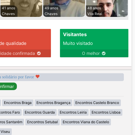
41 anos
49 anos
48 anos
Chaves
Chaves
Vila Real
Visitantes
 de qualidade
Muito visitado
lidade confirmada
O melhor
a solidário por favor
Encontros Braga
Encontros Bragança
Encontros Castelo Branco
ontros Faro
Encontros Guarda
Encontros Leiria
Encontros Lisboa
ros Santarém
Encontros Setubal
Encontros Viana do Castelo
 Viseu