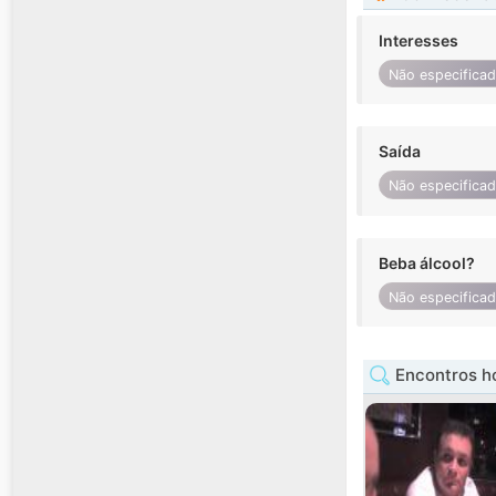
Interesses
Não especifica
Saída
Não especifica
Beba álcool?
Não especifica
Encontros h