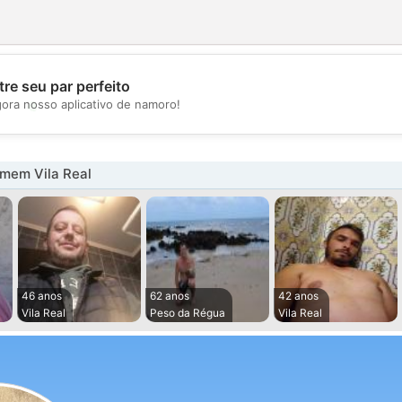
re seu par perfeito
💖
gora nosso aplicativo de namoro!
💕
mem Vila Real
46 anos
62 anos
42 anos
Vila Real
Peso da Régua
Vila Real