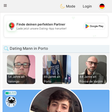
namoro
Portugues
Toggle
Mode
Login
navigation
💖
Finde deinen perfekten Partner
💖
Lade jetzt unsere Dating-App herunter!
💕
💕
Dating Mann in Porto
54 Jahre alt
46 Jahre alt
44 Jahre alt
Valongo
Porto
Póvoa de Varzim
0.7/1