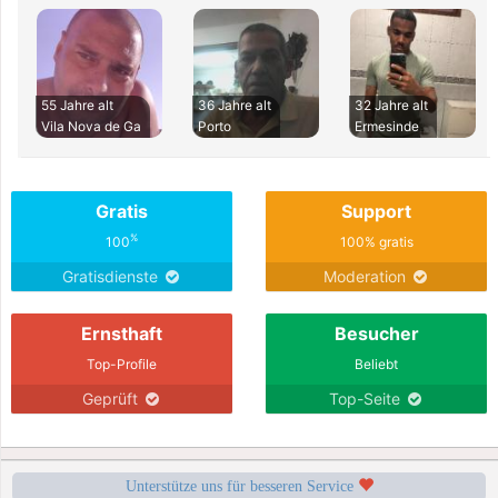
55 Jahre alt
36 Jahre alt
32 Jahre alt
Vila Nova de Ga
Porto
Ermesinde
Gratis
Support
%
100
100% gratis
Gratisdienste
Moderation
Ernsthaft
Besucher
Top-Profile
Beliebt
Geprüft
Top-Seite
Unterstütze uns für besseren Service