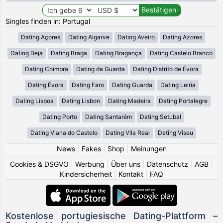
Singles finden in: Portugal
Dating Açores
Dating Algarve
Dating Aveiro
Dating Azores
Dating Beja
Dating Braga
Dating Bragança
Dating Castelo Branco
Dating Coimbra
Dating da Guarda
Dating Distrito de Évora
Dating Évora
Dating Faro
Dating Guarda
Dating Leiria
Dating Lisboa
Dating Lisbon
Dating Madeira
Dating Portalegre
Dating Porto
Dating Santarém
Dating Setubal
Dating Viana do Castelo
Dating Vila Real
Dating Viseu
News
|
Fakes
|
Shop
|
Meinungen
Cookies & DSGVO
|
Werbung
|
Über uns
|
Datenschutz
|
AGB
|
Kindersicherheit
|
Kontakt
|
FAQ
Kostenlose portugiesische Dating-Plattform –