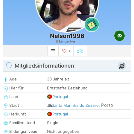
1
Nelson1996
Länger her
0
Mitgliedsinformationen
Age
30 Jahre alt
Hier für
Ernsthafte Beziehung
Land
Portugal
Porto
Stadt
Santa Marinha do Zezere
,
Herkunft
Portugal
Familienstand
Single
Bildungsniveau
Nicht angegeben