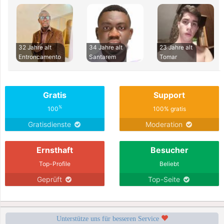
32 Jahre alt
34 Jahre alt
23 Jahre alt
Entroncamento
Santarem
Tomar
Gratis
Support
%
100
100% gratis
Gratisdienste
Moderation
Ernsthaft
Besucher
Top-Profile
Beliebt
Geprüft
Top-Seite
Unterstütze uns für besseren Service