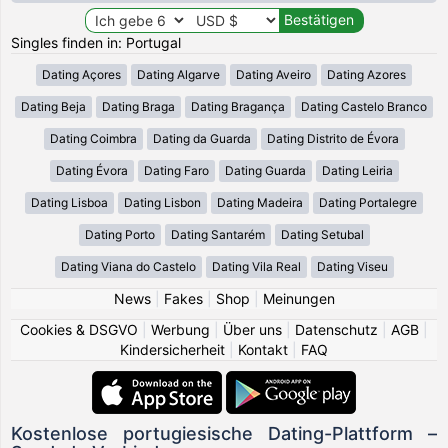
Singles finden in: Portugal
Dating Açores
Dating Algarve
Dating Aveiro
Dating Azores
Dating Beja
Dating Braga
Dating Bragança
Dating Castelo Branco
Dating Coimbra
Dating da Guarda
Dating Distrito de Évora
Dating Évora
Dating Faro
Dating Guarda
Dating Leiria
Dating Lisboa
Dating Lisbon
Dating Madeira
Dating Portalegre
Dating Porto
Dating Santarém
Dating Setubal
Dating Viana do Castelo
Dating Vila Real
Dating Viseu
News
|
Fakes
|
Shop
|
Meinungen
Cookies & DSGVO
|
Werbung
|
Über uns
|
Datenschutz
|
AGB
|
Kindersicherheit
|
Kontakt
|
FAQ
Kostenlose portugiesische Dating-Plattform –