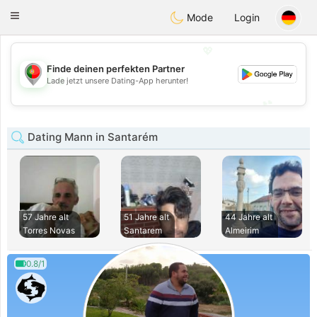
namoro
Portugues
Toggle
Mode
Login
navigation
💖
Finde deinen perfekten Partner
💖
Lade jetzt unsere Dating-App herunter!
💕
💕
Dating Mann in Santarém
57 Jahre alt
51 Jahre alt
44 Jahre alt
Torres Novas
Santarem
Almeirim
0.8/1