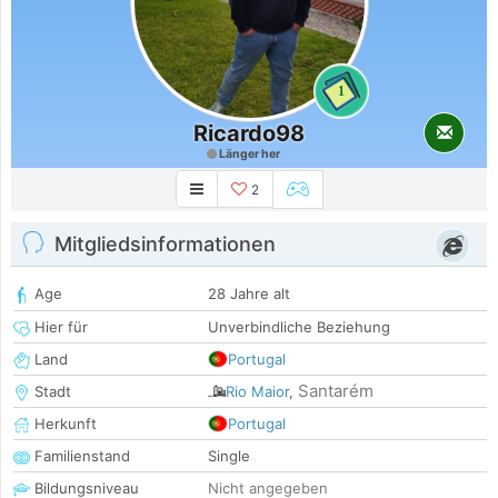
1
Ricardo98
Länger her
2
Mitgliedsinformationen
Age
28 Jahre alt
Hier für
Unverbindliche Beziehung
Land
Portugal
Santarém
Stadt
Rio Maior
,
Herkunft
Portugal
Familienstand
Single
Bildungsniveau
Nicht angegeben