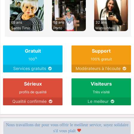
65 ans
58 ans
32 ans
Santo Tirso
Porto
Matosinhos
Gratuit
Support
%
100
100% gratuit
Services gratuits
Modérateurs à l'écoute
Sérieux
Visiteurs
profils de qualité
Très visité
Qualité confirmée
Le meilleur
Nous travaillons dur pour vous offrir le meilleur service, soyez solidaire
s'il vous plaît