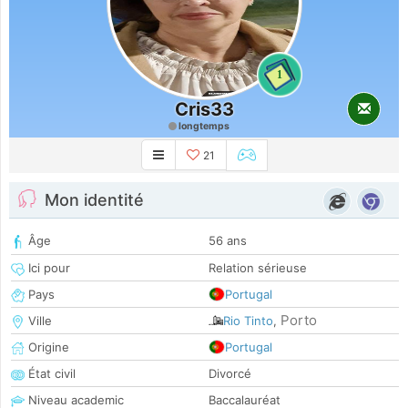
1
Cris33
longtemps
21
Mon identité
Âge
56 ans
Ici pour
Relation sérieuse
Pays
Portugal
Porto
Ville
Rio Tinto
,
Origine
Portugal
État civil
Divorcé
Niveau academic
Baccalauréat