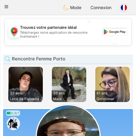
namoro
Portugues
Toggle
Mode
Connexion
navigation
💖
Trouvez votre partenaire idéal
Téléchargez notre application de rencontre
💖
maintenant !
💕
💕
Rencontre Femme Porto
33 ans
36 ans
61 ans
Leca da Palmeira
Maia
Gondomar
0.8/1