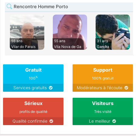
Rencontre Homme Porto
55 ans
55 ans
31 ans
Vilar do Parais
Vila Nova de Ga
Gandra
Gratuit
Support
%
100
100% gratuit
Services gratuits
Modérateurs à l'écoute
Sérieux
Visiteurs
profils de qualité
Très visité
Qualité confirmée
Le meilleur