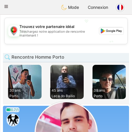
namoro
Portugues
Toggle
Mode
Connexion
navigation
💖
Trouvez votre partenaire idéal
💖
Téléchargez notre application de rencontre
maintenant !
💕
💕
Rencontre Homme Porto
30 ans
45 ans
38 ans
Porto
Leca do Bailio
Porto
0.7/1