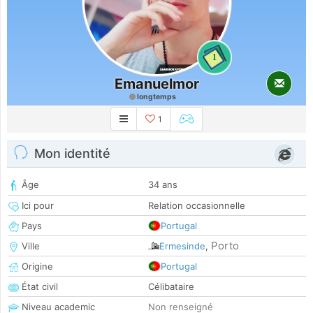
1
Emanuelmor
longtemps
1
Mon identité
Âge
34 ans
Ici pour
Relation occasionnelle
Pays
Portugal
Porto
Ville
Ermesinde
,
Origine
Portugal
État civil
Célibataire
Niveau academic
Non renseigné