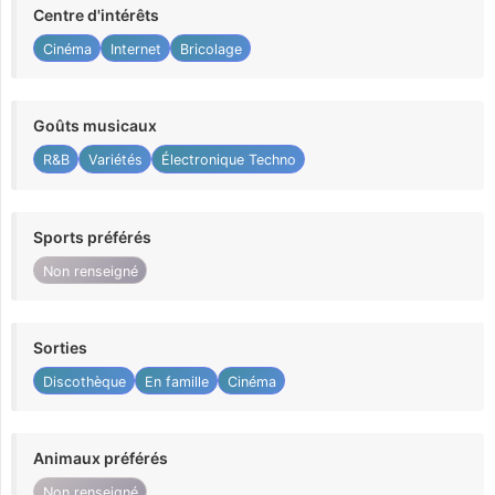
Centre d'intérêts
Cinéma
Internet
Bricolage
Goûts musicaux
R&B
Variétés
Électronique Techno
Sports préférés
Non renseigné
Sorties
Discothèque
En famille
Cinéma
Animaux préférés
Non renseigné