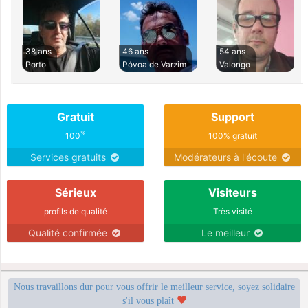
38 ans
46 ans
54 ans
Porto
Póvoa de Varzim
Valongo
Gratuit
Support
%
100
100% gratuit
Services gratuits
Modérateurs à l'écoute
Sérieux
Visiteurs
profils de qualité
Très visité
Qualité confirmée
Le meilleur
Nous travaillons dur pour vous offrir le meilleur service, soyez solidaire
s'il vous plaît