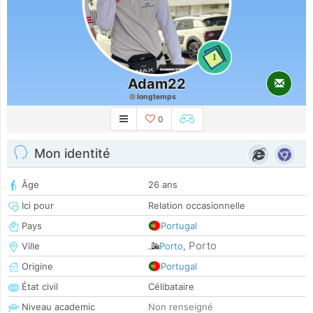
1
Adam22
longtemps
0
Mon identité
Âge
26 ans
Ici pour
Relation occasionnelle
Pays
Portugal
Porto
Ville
Porto
,
Origine
Portugal
État civil
Célibataire
Niveau academic
Non renseigné