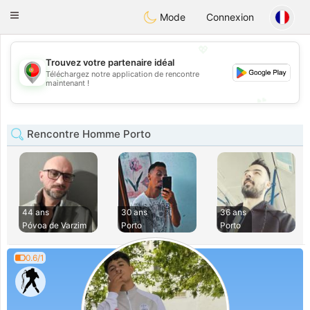
namoro
Portugues
Toggle
Mode
Connexion
navigation
💖
Trouvez votre partenaire idéal
Téléchargez notre application de rencontre
💖
maintenant !
💕
💕
Rencontre Homme Porto
44 ans
30 ans
36 ans
Póvoa de Varzim
Porto
Porto
0.6/1