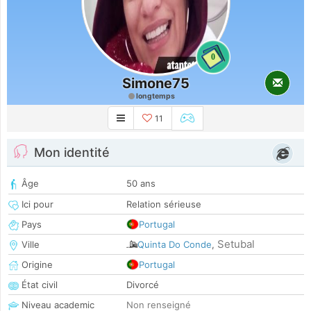
0
Simone75
longtemps
11
Mon identité
Âge
50 ans
Ici pour
Relation sérieuse
Pays
Portugal
Setubal
Ville
Quinta Do Conde
,
Origine
Portugal
État civil
Divorcé
Niveau academic
Non renseigné