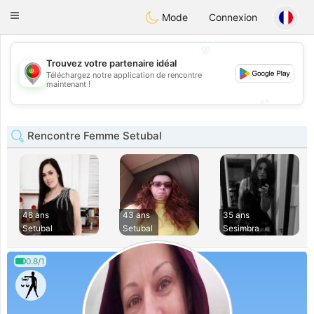
namoro
Portugues
Toggle
Mode
Connexion
navigation
💖
Trouvez votre partenaire idéal
Téléchargez notre application de rencontre
💖
maintenant !
💕
💕
Rencontre Femme Setubal
48 ans
43 ans
35 ans
Setubal
Setubal
Sesimbra
0.8/1