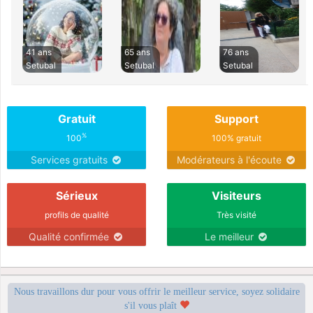
41 ans
65 ans
76 ans
Setubal
Setubal
Setubal
Gratuit
Support
%
100
100% gratuit
Services gratuits
Modérateurs à l'écoute
Sérieux
Visiteurs
profils de qualité
Très visité
Qualité confirmée
Le meilleur
Nous travaillons dur pour vous offrir le meilleur service, soyez solidaire
s'il vous plaît