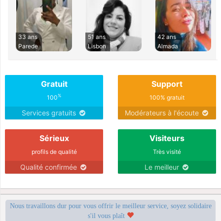
33 ans
51 ans
42 ans
Parede
Lisbon
Almada
Gratuit
Support
%
100
100% gratuit
Services gratuits
Modérateurs à l'écoute
Sérieux
Visiteurs
profils de qualité
Très visité
Qualité confirmée
Le meilleur
Nous travaillons dur pour vous offrir le meilleur service, soyez solidaire
s'il vous plaît