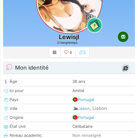
0
Lewisjl
longtemps
8
Mon identité
Âge
36 ans
Ici pour
Amitié
Pays
Portugal
Lisbon
Ville
Lisbon
,
Origine
Portugal
État civil
Célibataire
Niveau academic
Non renseigné