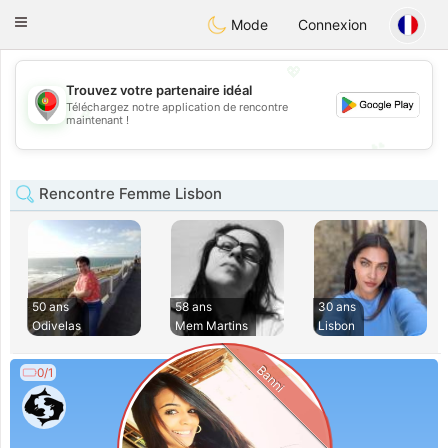
namoro
Portugues
Toggle
Mode
Connexion
navigation
💖
Trouvez votre partenaire idéal
Téléchargez notre application de rencontre
💖
maintenant !
💕
💕
Rencontre Femme Lisbon
50 ans
58 ans
30 ans
Odivelas
Mem Martins
Lisbon
Banni
0/1