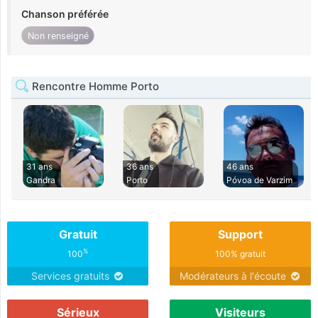
Chanson préférée
Non renseigné
Rencontre Homme Porto
31 ans
36 ans
46 ans
Gandra
Porto
Póvoa de Varzim
Gratuit
Support
%
100
100% gratuit
Services gratuits
Modérateurs à l'écoute
Sérieux
Visiteurs