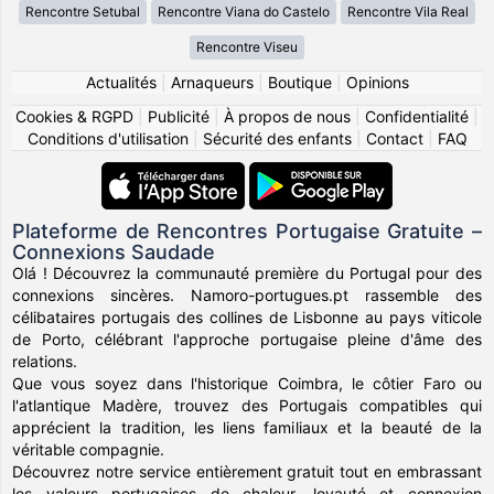
Rencontre Setubal
Rencontre Viana do Castelo
Rencontre Vila Real
Rencontre Viseu
Actualités
|
Arnaqueurs
|
Boutique
|
Opinions
Cookies & RGPD
|
Publicité
|
À propos de nous
|
Confidentialité
|
Conditions d'utilisation
|
Sécurité des enfants
|
Contact
|
FAQ
Plateforme de Rencontres Portugaise Gratuite –
Connexions Saudade
Olá ! Découvrez la communauté première du Portugal pour des
connexions sincères. Namoro-portugues.pt rassemble des
célibataires portugais des collines de Lisbonne au pays viticole
de Porto, célébrant l'approche portugaise pleine d'âme des
relations.
Que vous soyez dans l'historique Coimbra, le côtier Faro ou
l'atlantique Madère, trouvez des Portugais compatibles qui
apprécient la tradition, les liens familiaux et la beauté de la
véritable compagnie.
Découvrez notre service entièrement gratuit tout en embrassant
les valeurs portugaises de chaleur, loyauté et connexion