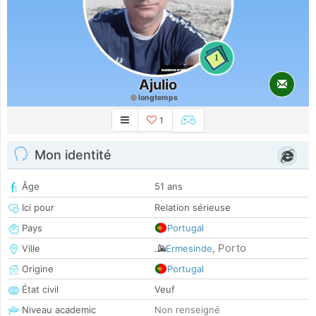
1
Ajulio
longtemps
1
Mon identité
Âge
51 ans
Ici pour
Relation sérieuse
Pays
Portugal
Porto
Ville
Ermesinde
,
Origine
Portugal
État civil
Veuf
Niveau academic
Non renseigné