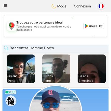
namoro
Portugues
Toggle
Mode
Connexion
navigation
💖
Trouvez votre partenaire idéal
Téléchargez notre application de rencontre
💖
maintenant !
💕
💕
Rencontre Homme Porto
38 ans
36 ans
31 ans
Porto
Porto
Ermesinde
0.8/1