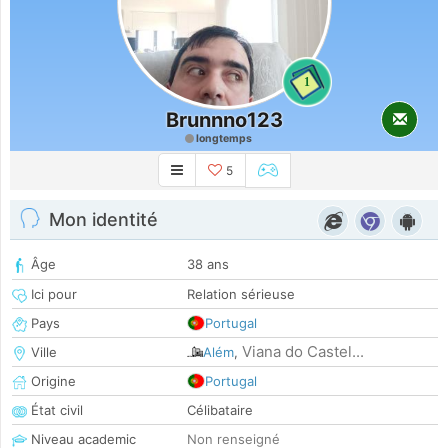
1
Brunnno123
longtemps
5
Mon identité
Âge
38 ans
Ici pour
Relation sérieuse
Pays
Portugal
Viana do Castel...
Ville
Além
,
Origine
Portugal
État civil
Célibataire
Niveau academic
Non renseigné