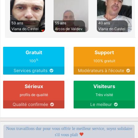
53 ans
55 ans
40 ans
Viana do Castel
Arcos de Valdev
Viana do Castel
Gratuit
Support
%
100
100% gratuit
Services gratuits
Modérateurs à l'écoute
Sérieux
Visiteurs
profils de qualité
Très visité
Qualité confirmée
Le meilleur
Nous travaillons dur pour vous offrir le meilleur service, soyez solidaire
s'il vous plaît