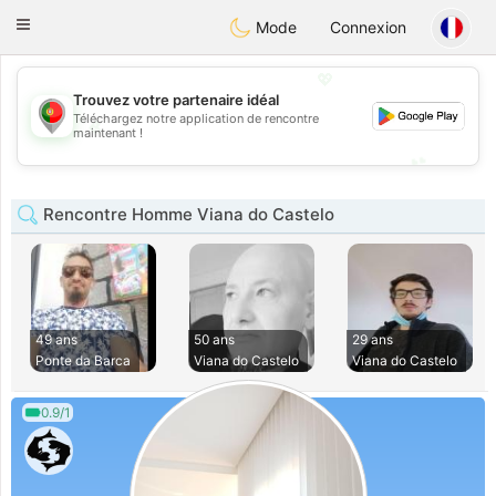
namoro
Portugues
Toggle
Mode
Connexion
navigation
💖
Trouvez votre partenaire idéal
Téléchargez notre application de rencontre
💖
maintenant !
💕
💕
Rencontre Homme Viana do Castelo
49 ans
50 ans
29 ans
Ponte da Barca
Viana do Castelo
Viana do Castelo
0.9/1