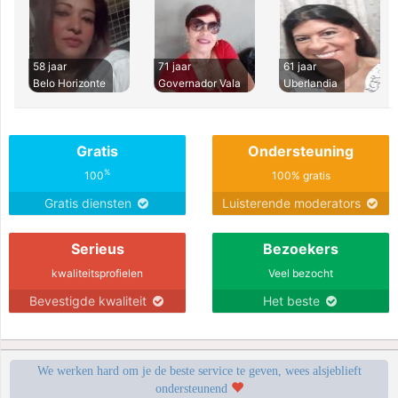
58 jaar
71 jaar
61 jaar
Belo Horizonte
Governador Vala
Uberlandia
Gratis
Ondersteuning
%
100
100% gratis
Gratis diensten
Luisterende moderators
Serieus
Bezoekers
kwaliteitsprofielen
Veel bezocht
Bevestigde kwaliteit
Het beste
We werken hard om je de beste service te geven, wees alsjeblieft
ondersteunend