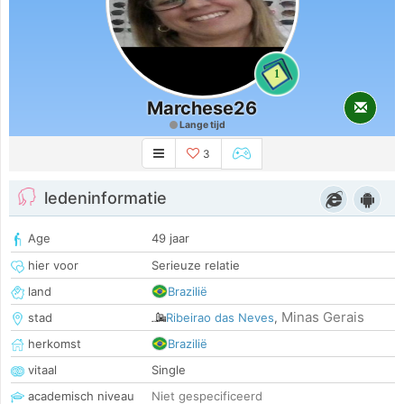
1
Marchese26
Lange tijd
3
ledeninformatie
Age
49 jaar
hier voor
Serieuze relatie
land
Brazilië
Minas Gerais
stad
Ribeirao das Neves
,
herkomst
Brazilië
vitaal
Single
academisch niveau
Niet gespecificeerd