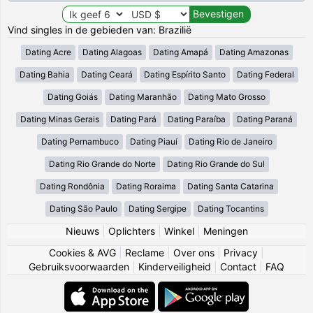
Vind singles in de gebieden van: Brazilië
Dating Acre
Dating Alagoas
Dating Amapá
Dating Amazonas
Dating Bahia
Dating Ceará
Dating Espírito Santo
Dating Federal
Dating Goiás
Dating Maranhão
Dating Mato Grosso
Dating Minas Gerais
Dating Pará
Dating Paraíba
Dating Paraná
Dating Pernambuco
Dating Piauí
Dating Rio de Janeiro
Dating Rio Grande do Norte
Dating Rio Grande do Sul
Dating Rondônia
Dating Roraima
Dating Santa Catarina
Dating São Paulo
Dating Sergipe
Dating Tocantins
Nieuws
|
Oplichters
|
Winkel
|
Meningen
Cookies & AVG
|
Reclame
|
Over ons
|
Privacy
|
Gebruiksvoorwaarden
|
Kinderveiligheid
|
Contact
|
FAQ