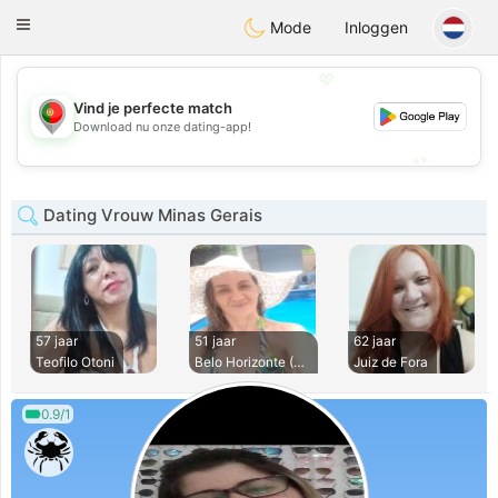
namoro
Portugues
Toggle
Mode
Inloggen
navigation
💖
Vind je perfecte match
💖
Download nu onze dating-app!
💕
💕
Dating Vrouw Minas Gerais
57 jaar
51 jaar
62 jaar
Teofilo Otoni
Belo Horizonte (Sa
Juiz de Fora
0.9/1