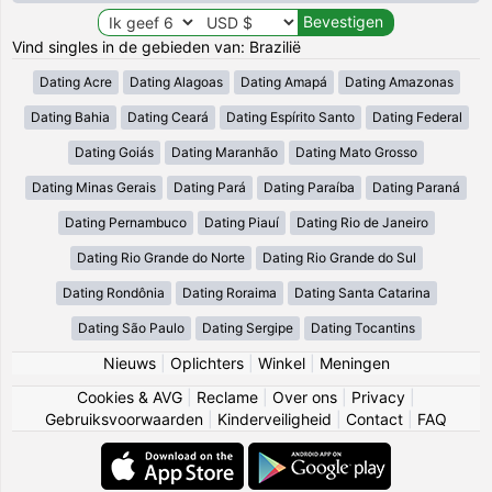
Vind singles in de gebieden van: Brazilië
Dating Acre
Dating Alagoas
Dating Amapá
Dating Amazonas
Dating Bahia
Dating Ceará
Dating Espírito Santo
Dating Federal
Dating Goiás
Dating Maranhão
Dating Mato Grosso
Dating Minas Gerais
Dating Pará
Dating Paraíba
Dating Paraná
Dating Pernambuco
Dating Piauí
Dating Rio de Janeiro
Dating Rio Grande do Norte
Dating Rio Grande do Sul
Dating Rondônia
Dating Roraima
Dating Santa Catarina
Dating São Paulo
Dating Sergipe
Dating Tocantins
Nieuws
|
Oplichters
|
Winkel
|
Meningen
Cookies & AVG
|
Reclame
|
Over ons
|
Privacy
|
Gebruiksvoorwaarden
|
Kinderveiligheid
|
Contact
|
FAQ