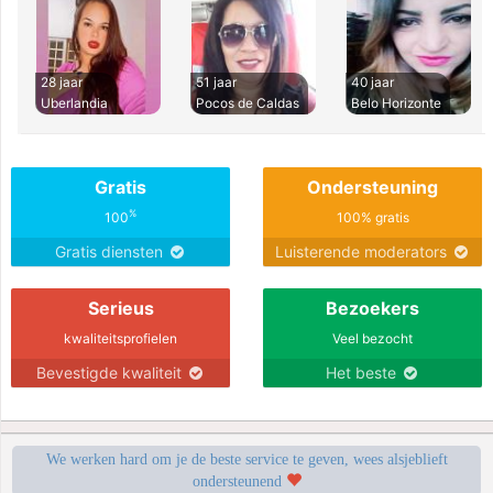
28 jaar
51 jaar
40 jaar
Uberlandia
Pocos de Caldas
Belo Horizonte
Gratis
Ondersteuning
%
100
100% gratis
Gratis diensten
Luisterende moderators
Serieus
Bezoekers
kwaliteitsprofielen
Veel bezocht
Bevestigde kwaliteit
Het beste
We werken hard om je de beste service te geven, wees alsjeblieft
ondersteunend