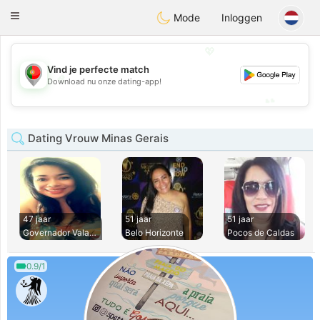
namoro
Portugues
Toggle
Mode
Inloggen
navigation
💖
Vind je perfecte match
💖
Download nu onze dating-app!
💕
💕
Dating Vrouw Minas Gerais
47 jaar
51 jaar
51 jaar
Governador Valadar
Belo Horizonte
Pocos de Caldas
0.9/1