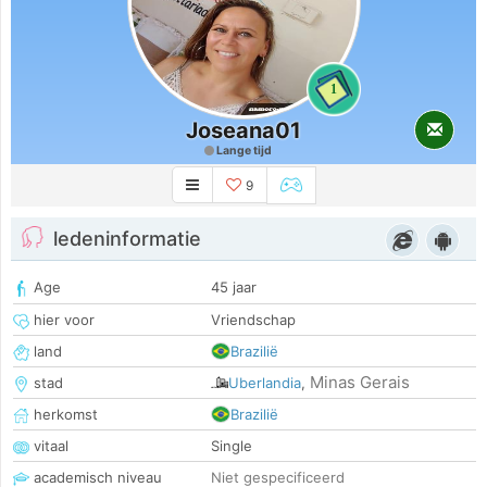
1
Joseana01
Lange tijd
9
ledeninformatie
Age
45 jaar
hier voor
Vriendschap
land
Brazilië
Minas Gerais
stad
Uberlandia
,
herkomst
Brazilië
vitaal
Single
academisch niveau
Niet gespecificeerd