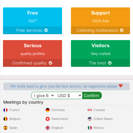
Free
Support
%
100
100% free
Free services
Listening moderators
Serious
Visitors
quality profiles
Very visited
Confirmed quality
The best
We work hard to give you the best service, be supportive please
Meetings by country
France
Germany
Canada
Belgium
Switzerland
United States
Spain
England
Mexico