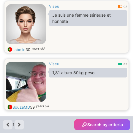
Viseu
0.4
Je suis une femme sérieuse et
honnête
years old
Labelle
30
Viseu
0.9
1,81 altura 80kg peso
years old
SouzaMD
59
1
Search by criteria