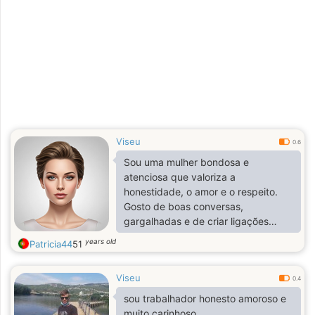
Viseu
0.6
Sou uma mulher bondosa e
atenciosa que valoriza a
honestidade, o amor e o respeito.
Gosto de boas conversas,
gargalhadas e de criar ligações
significativas. A vida é preciosa, por
years old
Patricia44
51
isso tento vivê-la com positividade e
o coração aberto. Acredito na
Viseu
lealdade, na compreensão e na
0.4
construção de algo real com a
sou trabalhador honesto amoroso e
pessoa certa.
muito carinhoso