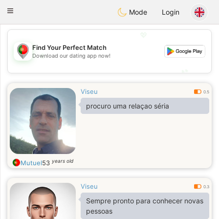
namoro
Portugues
Toggle
Mode
Login
navigation
💖
Find Your Perfect Match
💖
Download our dating app now!
💕
💕
Viseu
0.5
procuro uma relaçao séria
years old
Mutuel
53
Viseu
0.3
Sempre pronto para conhecer novas
pessoas