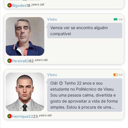
years old
Bigodes
18
Viseu
0.9
Vamos ver se encontro alguém
compatível
years old
Pereira62
62
Viseu
0.6
Olá! 😊 Tenho 22 anos e sou
estudante no Politécnico de Viseu.
Sou uma pessoa calma, divertida e
gosto de aproveitar a vida de forma
simples. Estou à procura de uma
namorada com quem possa partilhar
years old
Henrique22
23
bons momentos, crescer juntos e
criar uma relação verdadeira.