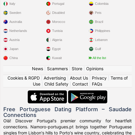
Italy
Portugal
Colombia
Sweden
Disabled
Pets
Australia
Morocco
Brazil
Netherlands
Tunisia
Philippines
Austria
Algeria
Lebanon
Japan
Egypt
Gulf
China
Kuwait
All the list
News
|
Scammers
|
Store
|
Opinions
Cookies & RGPD
|
Advertising
|
About Us
|
Privacy
|
Terms of
Use
|
Child Safety
|
Contact
|
FAQs
Free Portuguese Dating Platform – Saudade
Connections
Olá! Discover Portugal's premier community for heartfelt
connections. Namoro-portugues.pt brings together Portuguese
singles from Lisbon's hills to Porto's wine country, celebrating the