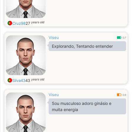
years old
Cruz98
27
Viseu
0.7
Explorando, Tentando entender
years old
Silva43
43
Viseu
0.6
Sou musculoso adoro ginásio e
muita energia