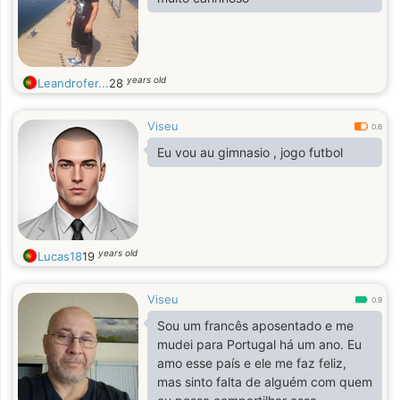
years old
Leandrofer...
28
Viseu
0.6
Eu vou au gimnasio , jogo futbol
years old
Lucas18
19
Viseu
0.9
Sou um francês aposentado e me
mudei para Portugal há um ano. Eu
amo esse país e ele me faz feliz,
mas sinto falta de alguém com quem